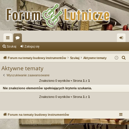
ię
or
al
Szukaj
Zaloguj się
ce
a
og
S
Forum na tematy budowy instrumentów
Szukaj
Aktywne tematy
j
uj
z
Aktywne tematy
u
…
si
Wyszukiwanie zaawansowane
k
ę
Znaleziono 0 wyników • Strona
1
z
1
a
Nie znaleziono elementów spełniających kryteria szukania.
j
Znaleziono 0 wyników • Strona
1
z
1
Forum na tematy budowy instrumentów
Technologię dostarcza
phpBB
® Forum Software © phpBB Limited