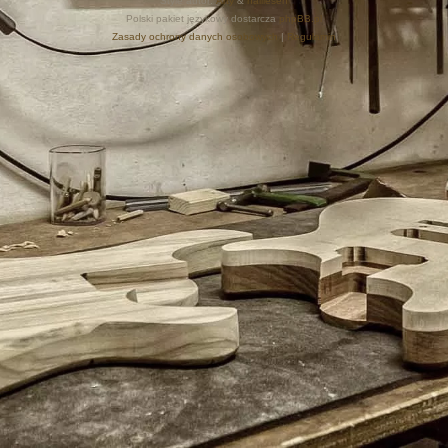
Style autor:
Arty
&
halilesen
Polski pakiet językowy dostarcza
phpBB.pl
Zasady ochrony danych osobowych
|
Regulamin