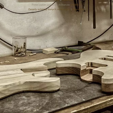
Style autor:
Arty
&
halilesen
Polski pakiet językowy dostarcza
phpBB.pl
Zasady ochrony danych osobowych
|
Regulamin