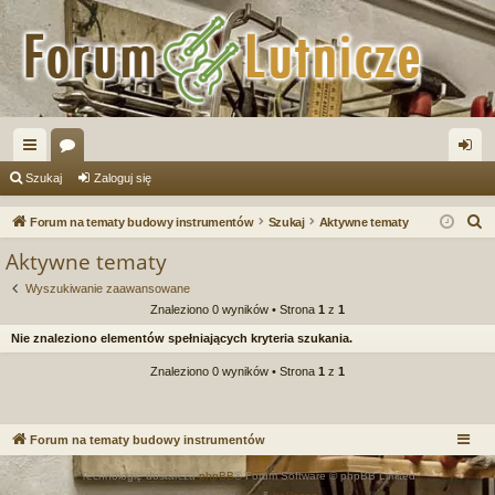
ię
or
al
Szukaj
Zaloguj się
ce
a
og
S
Forum na tematy budowy instrumentów
Szukaj
Aktywne tematy
j
uj
z
Aktywne tematy
u
…
si
Wyszukiwanie zaawansowane
k
ę
Znaleziono 0 wyników • Strona
1
z
1
a
Nie znaleziono elementów spełniających kryteria szukania.
j
Znaleziono 0 wyników • Strona
1
z
1
Forum na tematy budowy instrumentów
Technologię dostarcza
phpBB
® Forum Software © phpBB Limited