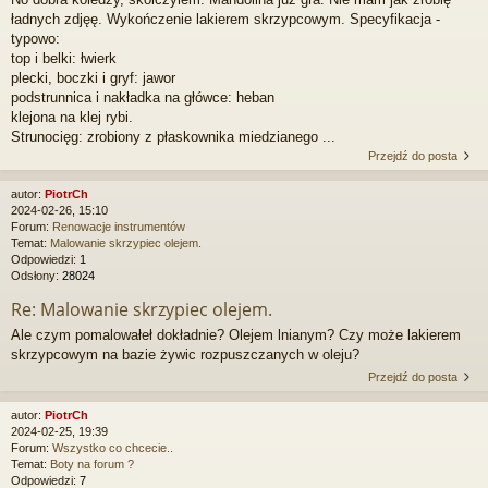
ładnych zdjęę. Wykończenie lakierem skrzypcowym. Specyfikacja -
typowo:
top i belki: łwierk
plecki, boczki i gryf: jawor
podstrunnica i nakładka na główce: heban
klejona na klej rybi.
Strunocięg: zrobiony z płaskownika miedzianego ...
Przejdź do posta
autor:
PiotrCh
2024-02-26, 15:10
Forum:
Renowacje instrumentów
Temat:
Malowanie skrzypiec olejem.
Odpowiedzi:
1
Odsłony:
28024
Re: Malowanie skrzypiec olejem.
Ale czym pomalowałeł dokładnie? Olejem lnianym? Czy może lakierem
skrzypcowym na bazie żywic rozpuszczanych w oleju?
Przejdź do posta
autor:
PiotrCh
2024-02-25, 19:39
Forum:
Wszystko co chcecie..
Temat:
Boty na forum ?
Odpowiedzi:
7