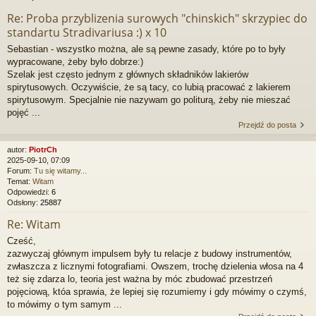
Re: Proba przyblizenia surowych "chinskich" skrzypiec do
standartu Stradivariusa :) x 10
Sebastian - wszystko można, ale są pewne zasady, które po to były
wypracowane, żeby było dobrze:)
Szelak jest często jednym z głównych składników lakierów
spirytusowych. Oczywiście, że są tacy, co lubią pracować z lakierem
spirytusowym. Specjalnie nie nazywam go politurą, żeby nie mieszać
pojęć ...
Przejdź do posta
autor:
PiotrCh
2025-09-10, 07:09
Forum:
Tu się witamy...
Temat:
Witam
Odpowiedzi:
6
Odsłony:
25887
Re: Witam
Cześć,
zazwyczaj głównym impulsem były tu relacje z budowy instrumentów,
zwłaszcza z licznymi fotografiami. Owszem, trochę dzielenia włosa na 4
też się zdarza lo, teoria jest ważna by móc zbudować przestrzeń
pojęciową, któa sprawia, że lepiej się rozumiemy i gdy mówimy o czymś,
to mówimy o tym samym ...