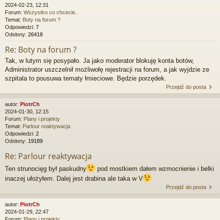
2024-02-23, 12:31
Forum:
Wszystko co chcecie..
Temat:
Boty na forum ?
Odpowiedzi:
7
Odsłony:
26418
Re: Boty na forum ?
Tak, w lutym się posypało. Ja jako moderator blokuję konta botów,
Administrator uszczelnił możliwołę rejestracji na forum, a jak wyjdzie ze
szpitala to pousuwa tematy łmieciowe. Będzie porzędek.
Przejdź do posta
autor:
PiotrCh
2024-01-30, 12:15
Forum:
Plany i projekty
Temat:
Parlour reaktywacja
Odpowiedzi:
2
Odsłony:
19189
Re: Parlour reaktywacja
Ten strunocięg był paskudny
pod mostkiem dałem wzmocnienie i belki
inaczej ułożyłem. Dalej jest drabina ale taka w V
Przejdź do posta
autor:
PiotrCh
2024-01-29, 22:47
Forum:
Plany i projekty