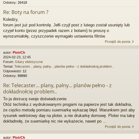
Odsłony:
26418
Re: Boty na forum ?
Koledzy,
forum jest już pod kontrolę. Jełli czyjł post z lutego został usunięty lub
czyjeł konto (przez przypadek razem z botami) to proszę o
wyrozumiałołę, czyszczenie wymagało ustawienia filtrów.
Przejdź do posta
autor:
PiotrCh
2024-02-23, 12:45
Forum:
Gitary elektryczne
Temat:
Telecaster... plany, palny... planów pełno - z dokładnołcią problem..
Odpowiedzi:
12
Odsłony:
89890
Re: Telecaster... plany, palny... planów pełno - z
dokładnołcię problem..
To ja dorzucę swoje doświadczenie.
Otóż technika z wydrukowanymi progami na papierze jest tak dokładna,
że ciężko metodę pomiaru suwmiarkę wykazaę błęd. Warunkiem jest aby
rysunek wektorowy daę na ploter, a nie drukarkę domowę. Ploter ma takę
dokładnołę, że suwmiarkę nic nie wykażecie, nawet po ...
Przejdź do posta
autor:
PiotrCh