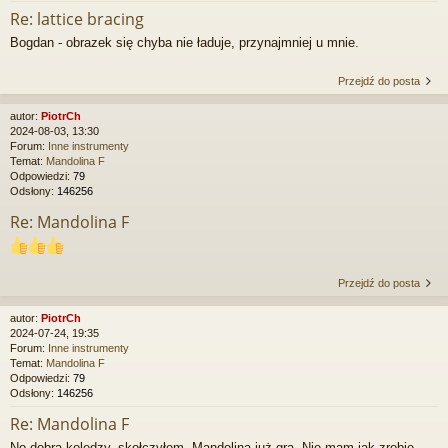
Re: lattice bracing
Bogdan - obrazek się chyba nie ładuje, przynajmniej u mnie.
Przejdź do posta
autor:
PiotrCh
2024-08-03, 13:30
Forum:
Inne instrumenty
Temat:
Mandolina F
Odpowiedzi:
79
Odsłony:
146256
Re: Mandolina F
Przejdź do posta
autor:
PiotrCh
2024-07-24, 19:35
Forum:
Inne instrumenty
Temat:
Mandolina F
Odpowiedzi:
79
Odsłony:
146256
Re: Mandolina F
No dobra koledzy, skołczyłem. Mandolina już gra. Nie mam jak zrobię