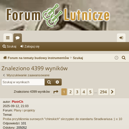
ię
or
al
Szukaj
Zaloguj się
ce
a
og
S
Forum na tematy budowy instrumentów
Szukaj
j
uj
z
Znaleziono 4399 wyników
u
…
si
Wyszukiwanie zaawansowane
k
ę
Szukaj
Wyszukiwanie zaawansowane
a
j
Strona
1
z
294
2
3
4
5
294
1
Nastę
Znaleziono 4399 wyników
…
autor:
PiotrCh
2025-09-12, 21:03
Forum:
Plany i projekty
Temat:
Proba przyblizenia surowych "chinskich" skrzypiec do standartu Stradivariusa :) x 10
Odpowiedzi:
101
Odsłony:
205052