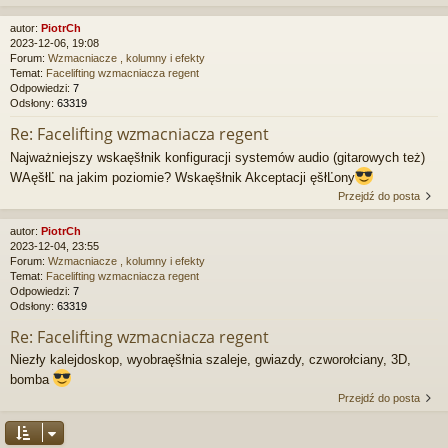
autor:
PiotrCh
2023-12-06, 19:08
Forum:
Wzmacniacze , kolumny i efekty
Temat:
Facelifting wzmacniacza regent
Odpowiedzi:
7
Odsłony:
63319
Re: Facelifting wzmacniacza regent
Najważniejszy wskaęšłnik konfiguracji systemów audio (gitarowych też)
WAęšłĽ na jakim poziomie? Wskaęšłnik Akceptacji ęšłĽony
Przejdź do posta
autor:
PiotrCh
2023-12-04, 23:55
Forum:
Wzmacniacze , kolumny i efekty
Temat:
Facelifting wzmacniacza regent
Odpowiedzi:
7
Odsłony:
63319
Re: Facelifting wzmacniacza regent
Niezły kalejdoskop, wyobraęšłnia szaleje, gwiazdy, czworołciany, 3D,
bomba
Przejdź do posta