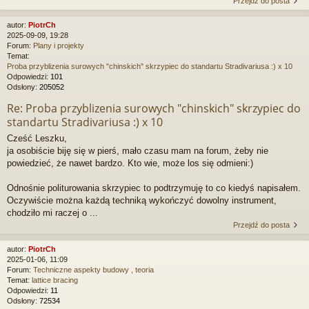
Przejdź do posta
autor:
PiotrCh
2025-09-09, 19:28
Forum:
Plany i projekty
Temat:
Proba przyblizenia surowych "chinskich" skrzypiec do standartu Stradivariusa :) x 10
Odpowiedzi:
101
Odsłony:
205052
Re: Proba przyblizenia surowych "chinskich" skrzypiec do
standartu Stradivariusa :) x 10
Cześć Leszku,
ja osobiście biję się w pierś, mało czasu mam na forum, żeby nie
powiedzieć, że nawet bardzo. Kto wie, może los się odmieni:)
Odnośnie politurowania skrzypiec to podtrzymuję to co kiedyś napisałem.
Oczywiście można każdą techniką wykończyć dowolny instrument,
chodziło mi raczej o ...
Przejdź do posta
autor:
PiotrCh
2025-01-06, 11:09
Forum:
Techniczne aspekty budowy , teoria
Temat:
lattice bracing
Odpowiedzi:
11
Odsłony:
72534