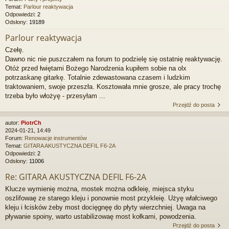
Temat:
Parlour reaktywacja
Odpowiedzi:
2
Odsłony:
19189
Parlour reaktywacja
Czełę.
Dawno nic nie puszczałem na forum to podzielę się ostatnię reaktywację.
Otóż przed łwiętami Bożego Narodzenia kupiłem sobie na olx
potrzaskanę gitarkę. Totalnie zdewastowana czasem i ludzkim
traktowaniem, swoje przeszła. Kosztowała mnie grosze, ale pracy trochę
trzeba było włożyę - przesyłam ...
Przejdź do posta
autor:
PiotrCh
2024-01-21, 14:49
Forum:
Renowacje instrumentów
Temat:
GITARA AKUSTYCZNA DEFIL F6-2A
Odpowiedzi:
2
Odsłony:
11006
Re: GITARA AKUSTYCZNA DEFIL F6-2A
Klucze wymienię można, mostek można odkleię, miejsca styku
oszlifowaę ze starego kleju i ponownie most przykleię. Użyę włałciwego
kleju i łcisków żeby most docięgnęę do płyty wierzchniej. Uwaga na
pływanie spoiny, warto ustabilizowaę most kołkami, powodzenia.
Przejdź do posta