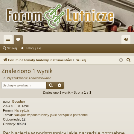
ię
or
al
Szukaj
Zaloguj się
ce
a
og
S
Forum na tematy budowy instrumentów
Szukaj
j
uj
z
Znaleziono 1 wynik
u
…
si
Wyszukiwanie zaawansowane
k
ę
Szukaj
Wyszukiwanie zaawansowane
a
Znaleziono 1 wynik • Strona
1
z
1
j
autor:
Bogdan
2024-01-10, 13:01
Forum:
Narzędzia
Temat:
Naciącia w podstrunnicy jakie narządzie potrzebne
Odpowiedzi:
12
Odsłony:
99284
Re: Nacięcia w podstrunnicy jakie narzędzie potrzebne