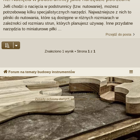
Jełli chodzi o nacięcia w podstrunnicy (tzw. nutowanie), możesz
potrzebowaę kilku specjalistycznych narzędzi. Najważniejsze z nich to
pilniki do nutowania, które są dostępne w różnych rozmiarach w
zależnołci od rozmiaru strun, których planujesz używaę. Inne przydatne
narzędzia to miniaturowe piłki ...
Przejdź do posta
Znaleziono 1 wynik • Strona
1
z
1
Forum na tematy budowy instrumentów
Technologię dostarcza
phpBB
® Forum Software © phpBB Limited
Style autor:
Arty
&
halilesen
Polski pakiet językowy dostarcza
phpBB.pl
Zasady ochrony danych osobowych
|
Regulamin