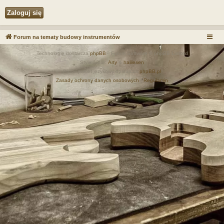
Forum na tematy budowy instrumentów
Technologię dostarcza
phpBB
® Forum Software © phpBB Limited
Style autor:
Arty
&
halilesen
Polski pakiet językowy dostarcza
phpBB.pl
Zasady ochrony danych osobowych
|
Regulamin