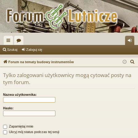
ię
or
al
Szukaj
Zaloguj się
ce
a
og
S
Forum na tematy budowy instrumentów
j
uj
z
Tylko zalogowani użytkownicy mogą cytować posty na
u
…
si
tym forum.
k
ę
a
Nazwa użytkownika:
j
Hasło:
Zapamiętaj mnie
Ukryj mój status podczas tej sesji