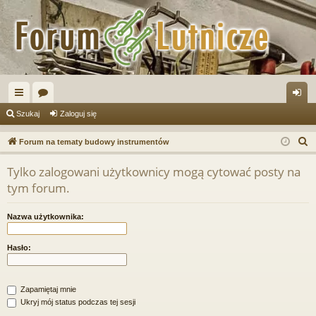
ię
or
al
Szukaj
Zaloguj się
ce
a
og
S
Forum na tematy budowy instrumentów
j
uj
z
Tylko zalogowani użytkownicy mogą cytować posty na
u
…
si
tym forum.
k
ę
a
Nazwa użytkownika:
j
Hasło:
Zapamiętaj mnie
Ukryj mój status podczas tej sesji