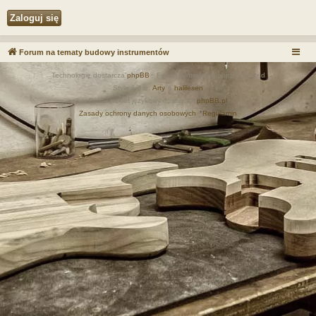
Forum na tematy budowy instrumentów
Technologię dostarcza
phpBB
® Forum Software © phpBB Limited
Style autor:
Arty
&
halilesen
Polski pakiet językowy dostarcza
phpBB.pl
Zasady ochrony danych osobowych
|
Regulamin