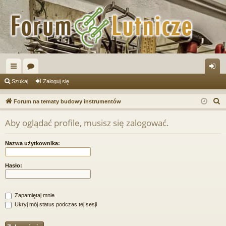
ię
or
al
Szukaj
Zaloguj się
ce
a
og
S
Forum na tematy budowy instrumentów
j
uj
z
Aby oglądać profile, musisz się zalogować.
u
…
si
k
ę
Nazwa użytkownika:
a
j
Hasło:
Zapamiętaj mnie
Ukryj mój status podczas tej sesji