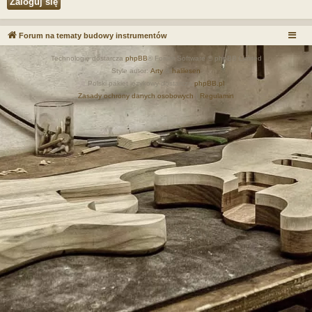
Forum na tematy budowy instrumentów
Technologię dostarcza
phpBB
® Forum Software © phpBB Limited
Style autor:
Arty
&
halilesen
Polski pakiet językowy dostarcza
phpBB.pl
Zasady ochrony danych osobowych
|
Regulamin