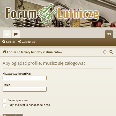
ię
or
al
Szukaj
Zaloguj się
ce
a
og
S
Forum na tematy budowy instrumentów
j
uj
z
Aby oglądać profile, musisz się zalogować.
u
…
si
k
ę
Nazwa użytkownika:
a
j
Hasło:
Zapamiętaj mnie
Ukryj mój status podczas tej sesji