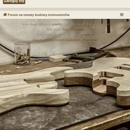
Forum na tematy budowy instrumentów
Technologię dostarcza
phpBB
® Forum Software © phpBB Limited
Style autor:
Arty
&
halilesen
Polski pakiet językowy dostarcza
phpBB.pl
Zasady ochrony danych osobowych
|
Regulamin