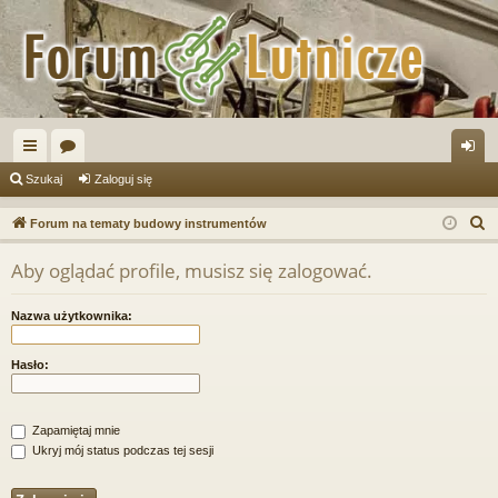
ię
or
al
Szukaj
Zaloguj się
ce
a
og
S
Forum na tematy budowy instrumentów
j
uj
z
Aby oglądać profile, musisz się zalogować.
u
…
si
k
ę
Nazwa użytkownika:
a
j
Hasło:
Zapamiętaj mnie
Ukryj mój status podczas tej sesji