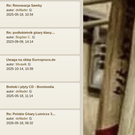
j
i
n
e
Re: Renowacja Samby
o
t
W
autor:
defilader
w
l
y
2025-05-18, 10:34
s
n
ś
z
a
w
y
j
i
p
n
e
Re: podłokietnik gitary klasy…
o
o
t
W
autor:
Bogdan C.
s
w
l
y
2023-09-09, 14:14
t
s
n
ś
z
a
w
y
j
i
p
n
e
Uwaga na sklep Eurospruce.de
o
W
o
t
autor:
Msawik
s
y
w
l
2025-10-14, 10:39
t
ś
s
n
w
z
a
i
y
j
e
p
n
Breloki i płyty CD - Bonimedia
t
o
W
o
autor:
defilader
l
s
y
w
2025-05-18, 11:14
n
t
ś
s
a
w
z
j
i
y
n
e
p
Re: Polskie Gitary Lutnicze 3…
o
t
W
o
autor:
defilader
w
l
y
s
2026-05-18, 06:32
s
n
ś
t
z
a
w