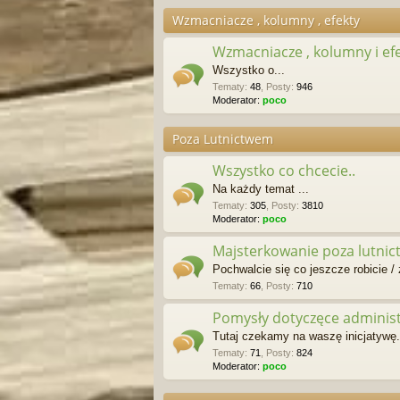
Wzmacniacze , kolumny , efekty
Wzmacniacze , kolumny i ef
Wszystko o...
Tematy
:
48
,
Posty
:
946
Moderator:
poco
Poza Lutnictwem
Wszystko co chcecie..
Na każdy temat ...
Tematy
:
305
,
Posty
:
3810
Moderator:
poco
Majsterkowanie poza lutni
Pochwalcie się co jeszcze robicie / z
Tematy
:
66
,
Posty
:
710
Pomysły dotyczęce administr
Tutaj czekamy na waszę inicjatywę..
Tematy
:
71
,
Posty
:
824
Moderator:
poco