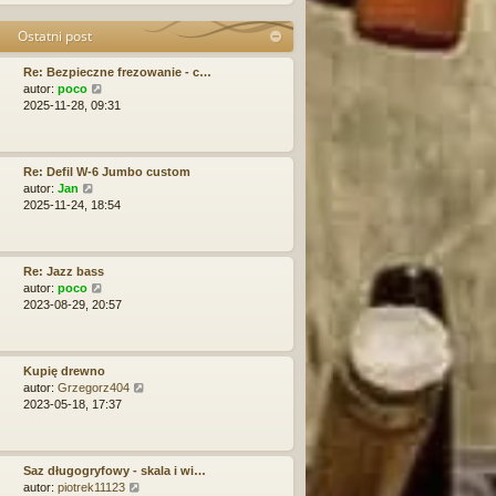
j
y
i
n
p
e
Ostatni post
o
o
t
w
s
l
Re: Bezpieczne frezowanie - c…
s
t
n
W
autor:
poco
z
a
y
2025-11-28, 09:31
y
j
ś
p
n
w
o
o
i
s
w
e
Re: Defil W-6 Jumbo custom
t
s
W
t
autor:
Jan
z
y
l
2025-11-24, 18:54
y
ś
n
p
w
a
o
i
j
s
e
n
Re: Jazz bass
t
t
o
W
autor:
poco
l
w
y
2023-08-29, 20:57
n
s
ś
a
z
w
j
y
i
n
p
e
Kupię drewno
o
o
t
W
autor:
Grzegorz404
w
s
l
y
2023-05-18, 17:37
s
t
n
ś
z
a
w
y
j
i
p
n
e
Saz długogryfowy - skala i wi…
o
o
W
t
autor:
piotrek11123