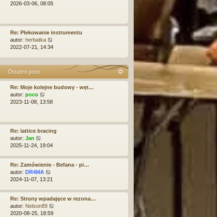
s
w
y
l
2026-03-06, 08:05
t
s
ś
n
z
w
a
y
i
j
p
e
n
Re: Plekowanie instrumentu
o
W
t
o
autor:
herbatka
s
y
l
w
2022-07-21, 14:34
t
ś
n
s
w
a
z
i
j
y
Ostatni post
e
n
p
t
o
o
Re: Moje kolejne budowy - węt…
l
w
s
W
autor:
poco
n
s
t
y
2023-11-08, 13:58
a
z
ś
j
y
w
n
p
i
o
o
e
Re: lattice bracing
w
s
W
t
autor:
Jan
s
t
y
l
2025-11-24, 19:04
z
ś
n
y
w
a
p
Re: Zamówienie - Befana - pi…
i
j
o
W
autor:
DR4MA
e
n
s
y
2024-11-07, 13:21
t
o
t
ś
l
w
w
n
s
Re: Struny wpadajęce w rezona…
i
a
z
W
autor:
Nelson89
e
j
y
y
2020-08-25, 18:59
t