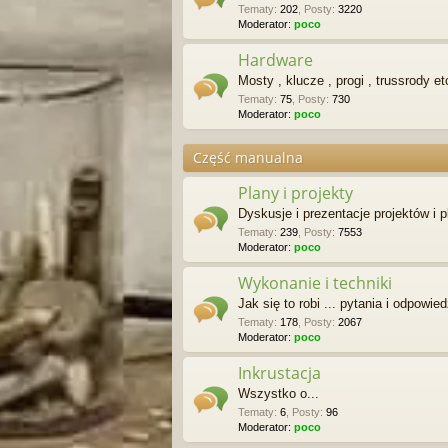
Tematy
:
202
,
Posty
:
3220
Moderator:
poco
Hardware
Mosty , klucze , progi , trussrody et
Tematy
:
75
,
Posty
:
730
Moderator:
poco
Część manualna
Plany i projekty
Dyskusje i prezentacje projektów i 
Tematy
:
239
,
Posty
:
7553
Moderator:
poco
Wykonanie i techniki
Jak się to robi ... pytania i odpowied
Tematy
:
178
,
Posty
:
2067
Moderator:
poco
Inkrustacja
Wszystko o...
Tematy
:
6
,
Posty
:
96
Moderator:
poco