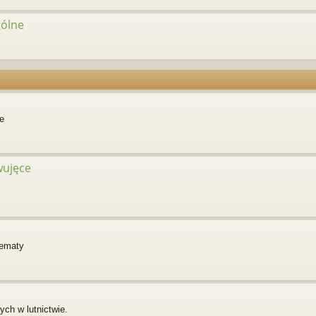
gólne
e
rwujęce
hematy
ch w lutnictwie.