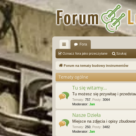
Fora
ię
Oznacz fora jako przeczytane
Szukaj
ce
Forum na tematy budowy instrumentów
j
Tematy ogólne
…
Tu się witamy...
Tu możesz się przywitaę i przedst
Tematy
:
757
,
Posty
:
3064
Moderator:
Jan
Nasze Dzieła
Miejsce na zdjęcia i opisy zbudowa
Tematy
:
250
,
Posty
:
3482
Moderator:
Jan