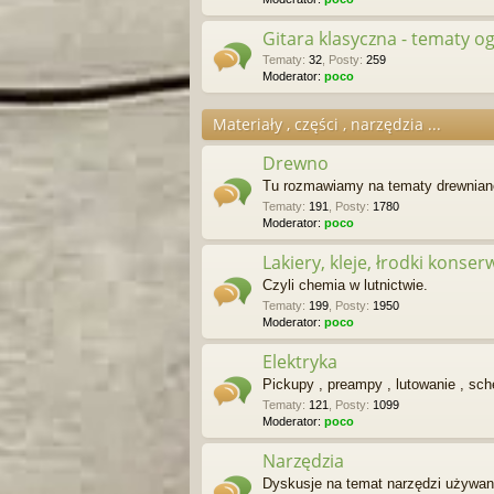
Gitara klasyczna - tematy o
Tematy
:
32
,
Posty
:
259
Moderator:
poco
Materiały , części , narzędzia ...
Drewno
Tu rozmawiamy na tematy drewnian
Tematy
:
191
,
Posty
:
1780
Moderator:
poco
Lakiery, kleje, łrodki konse
Czyli chemia w lutnictwie.
Tematy
:
199
,
Posty
:
1950
Moderator:
poco
Elektryka
Pickupy , preampy , lutowanie , sc
Tematy
:
121
,
Posty
:
1099
Moderator:
poco
Narzędzia
Dyskusje na temat narzędzi używany