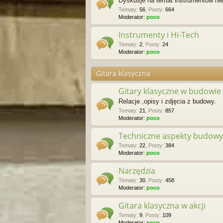
Dyskusje na temat instrumentów nie
Tematy
:
56
,
Posty
:
664
Moderator:
poco
Instrumenty i Hi-Tech
Tematy
:
2
,
Posty
:
24
Moderator:
poco
Gitara klasyczna
Gitary klasyczne w budowie
Relacje ,opisy i zdjęcia z budowy.
Tematy
:
21
,
Posty
:
857
Moderator:
poco
Techniczne aspekty budowy 
Tematy
:
22
,
Posty
:
384
Moderator:
poco
Narzędzia
Tematy
:
30
,
Posty
:
458
Moderator:
poco
Gitara klasyczna w akcji
Tematy
:
9
,
Posty
:
109
Moderator:
poco