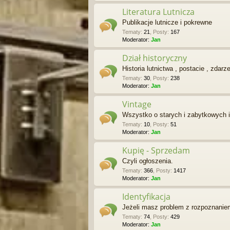
Literatura Lutnicza
Publikacje lutnicze i pokrewne
Tematy
:
21
,
Posty
:
167
Moderator:
Jan
Dział historyczny
Historia lutnictwa , postacie , zdarz
Tematy
:
30
,
Posty
:
238
Moderator:
Jan
Vintage
Wszystko o starych i zabytkowych 
Tematy
:
10
,
Posty
:
51
Moderator:
Jan
Kupię - Sprzedam
Czyli ogłoszenia.
Tematy
:
366
,
Posty
:
1417
Moderator:
Jan
Identyfikacja
Jeżeli masz problem z rozpoznaniem 
Tematy
:
74
,
Posty
:
429
Moderator:
Jan