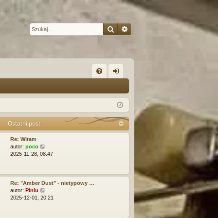
Szukaj
Wyszukiwanie zaawansow
W
FA
al
Q
og
uj
Ostatni post
si
Re: Witam
ę
W
autor:
poco
y
2025-11-28, 08:47
ś
w
i
e
Re: "Amber Dust" - nietypowy …
t
W
autor:
Piniu
l
y
2025-12-01, 20:21
n
ś
a
w