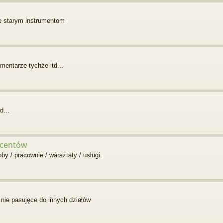
ie starym instrumentom
mentarze tychże itd...
d...
ucentów
 / pracownie / warsztaty / usługi.
nie pasujęce do innych działów