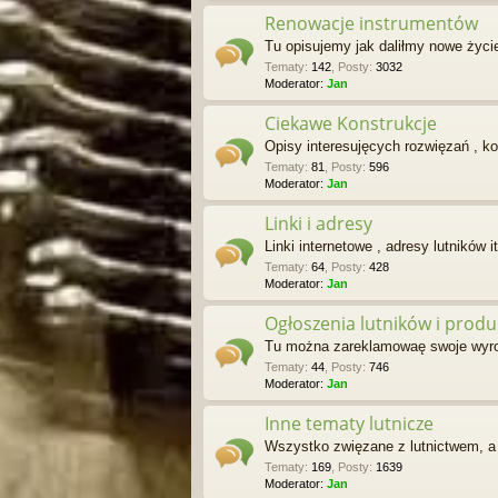
Renowacje instrumentów
Tu opisujemy jak daliłmy nowe życ
Tematy
:
142
,
Posty
:
3032
Moderator:
Jan
Ciekawe Konstrukcje
Opisy interesujęcych rozwięzań , ko
Tematy
:
81
,
Posty
:
596
Moderator:
Jan
Linki i adresy
Linki internetowe , adresy lutników it
Tematy
:
64
,
Posty
:
428
Moderator:
Jan
Ogłoszenia lutników i prod
Tu można zareklamowaę swoje wyroby
Tematy
:
44
,
Posty
:
746
Moderator:
Jan
Inne tematy lutnicze
Wszystko zwięzane z lutnictwem, a 
Tematy
:
169
,
Posty
:
1639
Moderator:
Jan