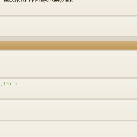
 mieszczęcych się w innych kategoriach.
, teoria