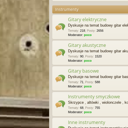
Instrumenty
Gitary elektryczne
Dyskusje na temat budowy gitar ele
Tematy
:
218
,
Posty
:
2656
Moderator:
poco
Gitary akustyczne
Dyskusje na temat budowy gitar ak
Tematy
:
90
,
Posty
:
1520
Moderator:
poco
Gitary basowe
Dyskusje na temat budowy gitar ba
Tematy
:
71
,
Posty
:
588
Moderator:
poco
Instrumenty smyczkowe
Skrzypce , altówki , wiolonczele , k
Tematy
:
68
,
Posty
:
755
Moderator:
poco
Inne instrumenty