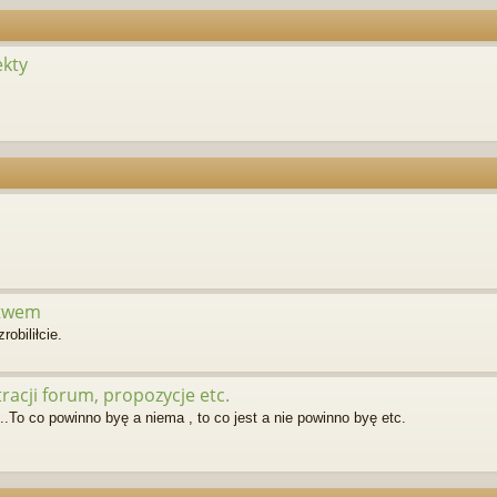
ekty
ctwem
robiliłcie.
acji forum, propozycje etc.
.To co powinno byę a niema , to co jest a nie powinno byę etc.