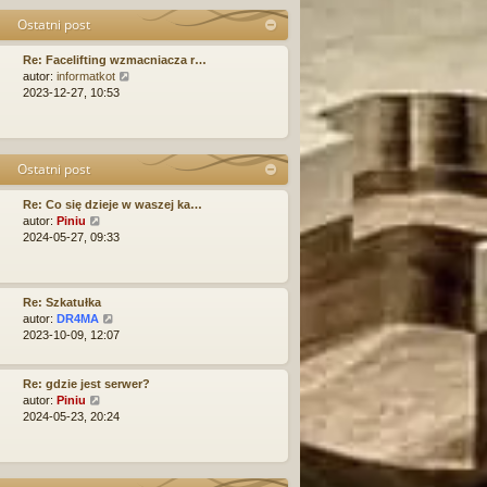
n
p
e
Ostatni post
o
o
t
w
s
l
Re: Facelifting wzmacniacza r…
s
t
n
W
autor:
informatkot
z
a
y
2023-12-27, 10:53
y
j
ś
p
n
w
o
o
i
s
w
e
t
s
Ostatni post
t
z
l
y
Re: Co się dzieje w waszej ka…
n
p
W
autor:
Piniu
a
o
y
2024-05-27, 09:33
j
s
ś
n
t
w
o
i
w
e
Re: Szkatułka
s
t
W
autor:
DR4MA
z
l
y
2023-10-09, 12:07
y
n
ś
p
a
w
o
j
i
Re: gdzie jest serwer?
s
n
W
e
autor:
Piniu
t
o
y
t
2024-05-23, 20:24
w
ś
l
s
w
n
z
i
a
y
e
j