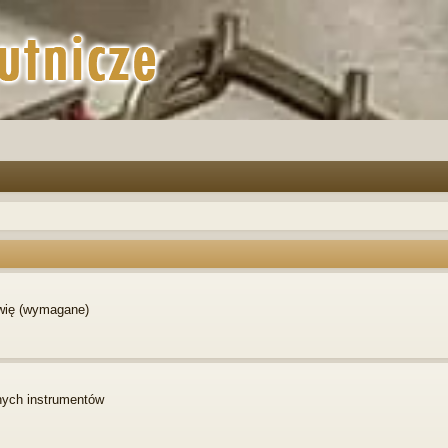
awię (wymagane)
nych instrumentów