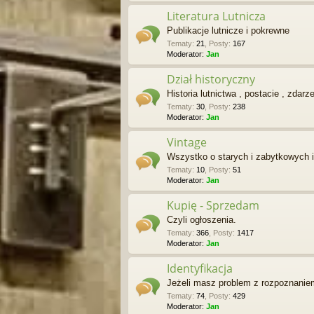
Literatura Lutnicza
Publikacje lutnicze i pokrewne
Tematy
:
21
,
Posty
:
167
Moderator:
Jan
Dział historyczny
Historia lutnictwa , postacie , zdarz
Tematy
:
30
,
Posty
:
238
Moderator:
Jan
Vintage
Wszystko o starych i zabytkowych 
Tematy
:
10
,
Posty
:
51
Moderator:
Jan
Kupię - Sprzedam
Czyli ogłoszenia.
Tematy
:
366
,
Posty
:
1417
Moderator:
Jan
Identyfikacja
Jeżeli masz problem z rozpoznaniem 
Tematy
:
74
,
Posty
:
429
Moderator:
Jan