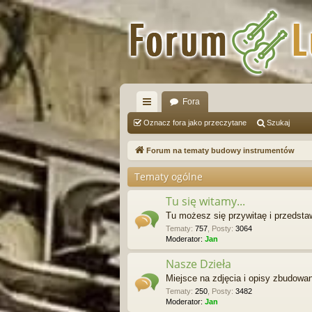
Fora
ię
Oznacz fora jako przeczytane
Szukaj
ce
Forum na tematy budowy instrumentów
j
Tematy ogólne
…
Tu się witamy...
Tu możesz się przywitaę i przedst
Tematy
:
757
,
Posty
:
3064
Moderator:
Jan
Nasze Dzieła
Miejsce na zdjęcia i opisy zbudowa
Tematy
:
250
,
Posty
:
3482
Moderator:
Jan