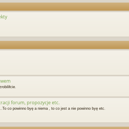
ekty
ctwem
robiliłcie.
acji forum, propozycje etc.
.To co powinno byę a niema , to co jest a nie powinno byę etc.