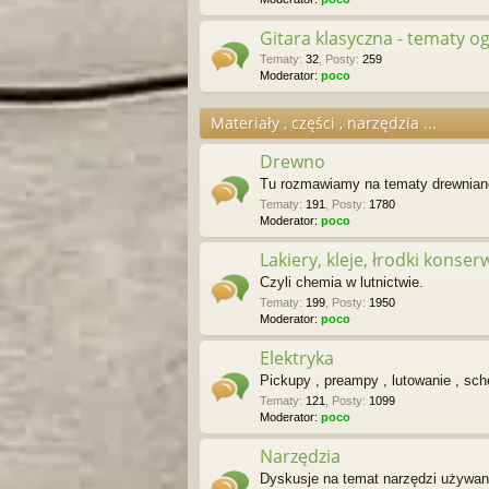
Gitara klasyczna - tematy o
Tematy
:
32
,
Posty
:
259
Moderator:
poco
Materiały , części , narzędzia ...
Drewno
Tu rozmawiamy na tematy drewnian
Tematy
:
191
,
Posty
:
1780
Moderator:
poco
Lakiery, kleje, łrodki konse
Czyli chemia w lutnictwie.
Tematy
:
199
,
Posty
:
1950
Moderator:
poco
Elektryka
Pickupy , preampy , lutowanie , sc
Tematy
:
121
,
Posty
:
1099
Moderator:
poco
Narzędzia
Dyskusje na temat narzędzi używany