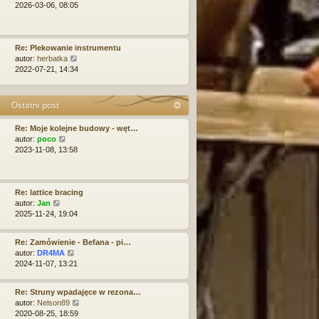
s
w
y
l
2026-03-06, 08:05
t
s
ś
n
z
w
a
y
i
j
p
e
n
Re: Plekowanie instrumentu
o
W
t
o
autor:
herbatka
s
y
l
w
2022-07-21, 14:34
t
ś
n
s
w
a
z
i
j
y
Ostatni post
e
n
p
t
o
o
Re: Moje kolejne budowy - węt…
l
w
s
W
autor:
poco
n
s
t
y
2023-11-08, 13:58
a
z
ś
j
y
w
n
p
i
o
o
e
Re: lattice bracing
w
s
W
t
autor:
Jan
s
t
y
l
2025-11-24, 19:04
z
ś
n
y
w
a
p
Re: Zamówienie - Befana - pi…
i
j
o
W
autor:
DR4MA
e
n
s
y
2024-11-07, 13:21
t
o
t
ś
l
w
w
n
s
Re: Struny wpadajęce w rezona…
i
a
z
W
autor:
Nelson89
e
j
y
y
2020-08-25, 18:59
t