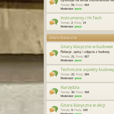
Dyskusje na temat instrumentów nie
Tematy
:
56
,
Posty
:
664
Moderator:
poco
Instrumenty i Hi-Tech
Tematy
:
2
,
Posty
:
24
Moderator:
poco
Gitara klasyczna
Gitary klasyczne w budowie
Relacje ,opisy i zdjęcia z budowy.
Tematy
:
21
,
Posty
:
857
Moderator:
poco
Techniczne aspekty budowy 
Tematy
:
22
,
Posty
:
384
Moderator:
poco
Narzędzia
Tematy
:
30
,
Posty
:
458
Moderator:
poco
Gitara klasyczna w akcji
Tematy
:
9
,
Posty
:
109
Moderator:
poco