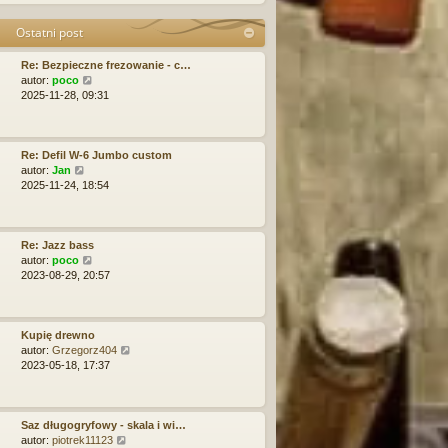
j
y
i
n
p
e
Ostatni post
o
o
t
w
s
l
Re: Bezpieczne frezowanie - c…
s
t
n
W
autor:
poco
z
a
y
2025-11-28, 09:31
y
j
ś
p
n
w
o
o
i
s
w
e
Re: Defil W-6 Jumbo custom
t
s
W
t
autor:
Jan
z
y
l
2025-11-24, 18:54
y
ś
n
p
w
a
o
i
j
s
e
n
Re: Jazz bass
t
t
o
W
autor:
poco
l
w
y
2023-08-29, 20:57
n
s
ś
a
z
w
j
y
i
n
p
e
Kupię drewno
o
o
t
W
autor:
Grzegorz404
w
s
l
y
2023-05-18, 17:37
s
t
n
ś
z
a
w
y
j
i
p
n
e
Saz długogryfowy - skala i wi…
o
o
W
t
autor:
piotrek11123