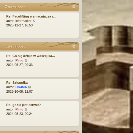
n
p
e
Ostatni post
o
o
t
w
s
l
Re: Facelifting wzmacniacza r…
s
t
n
W
autor:
informatkot
z
a
y
2023-12-27, 10:53
y
j
ś
p
n
w
o
o
i
s
w
e
t
s
Ostatni post
t
z
l
y
Re: Co się dzieje w waszej ka…
n
p
W
autor:
Piniu
a
o
y
2024-05-27, 09:33
j
s
ś
n
t
w
o
i
w
e
Re: Szkatułka
s
t
W
autor:
DR4MA
z
l
y
2023-10-09, 12:07
y
n
ś
p
a
w
o
j
i
Re: gdzie jest serwer?
s
n
W
e
autor:
Piniu
t
o
y
t
2024-05-23, 20:24
w
ś
l
s
w
n
z
i
a
y
e
j