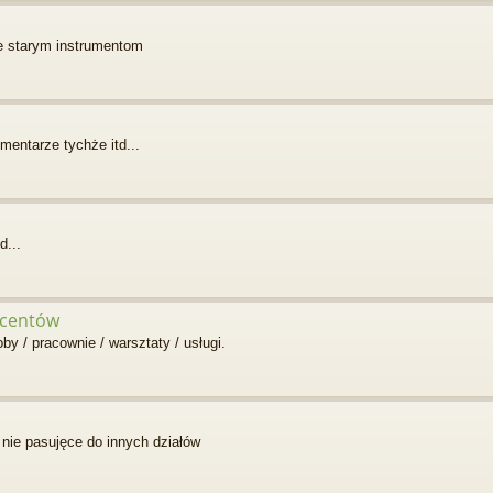
ie starym instrumentom
mentarze tychże itd...
d...
ucentów
 / pracownie / warsztaty / usługi.
nie pasujęce do innych działów