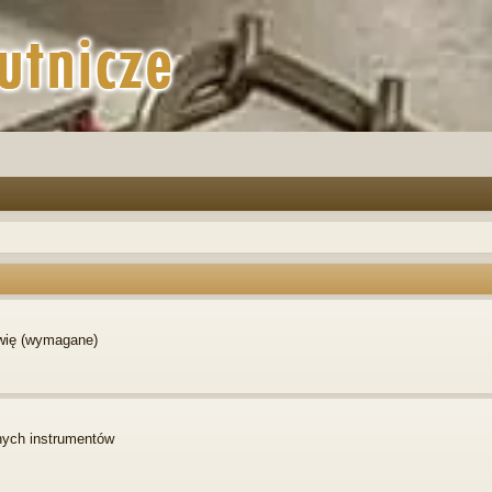
awię (wymagane)
nych instrumentów