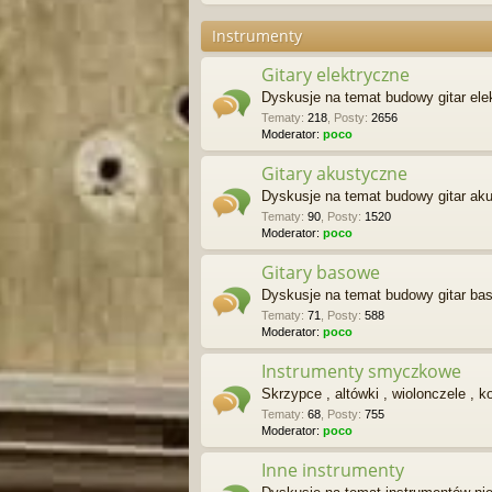
Instrumenty
Gitary elektryczne
Dyskusje na temat budowy gitar ele
Tematy
:
218
,
Posty
:
2656
Moderator:
poco
Gitary akustyczne
Dyskusje na temat budowy gitar ak
Tematy
:
90
,
Posty
:
1520
Moderator:
poco
Gitary basowe
Dyskusje na temat budowy gitar ba
Tematy
:
71
,
Posty
:
588
Moderator:
poco
Instrumenty smyczkowe
Skrzypce , altówki , wiolonczele , k
Tematy
:
68
,
Posty
:
755
Moderator:
poco
Inne instrumenty