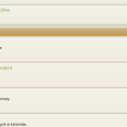
gólne
e
rwujęce
hematy
ch w lutnictwie.