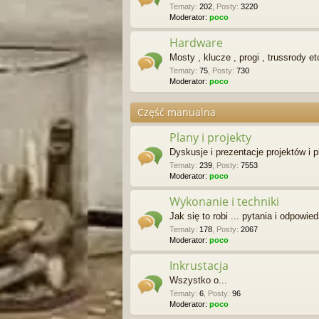
Tematy
:
202
,
Posty
:
3220
Moderator:
poco
Hardware
Mosty , klucze , progi , trussrody et
Tematy
:
75
,
Posty
:
730
Moderator:
poco
Część manualna
Plany i projekty
Dyskusje i prezentacje projektów i 
Tematy
:
239
,
Posty
:
7553
Moderator:
poco
Wykonanie i techniki
Jak się to robi ... pytania i odpowied
Tematy
:
178
,
Posty
:
2067
Moderator:
poco
Inkrustacja
Wszystko o...
Tematy
:
6
,
Posty
:
96
Moderator:
poco