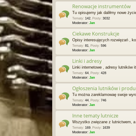
Renowacje instrumentów
Tu opisujemy jak daliłmy nowe życ
Tematy
:
142
,
Posty
:
3032
Moderator:
Jan
Ciekawe Konstrukcje
Opisy interesujęcych rozwięzań , ko
Tematy
:
81
,
Posty
:
596
Moderator:
Jan
Linki i adresy
Linki internetowe , adresy lutników it
Tematy
:
64
,
Posty
:
428
Moderator:
Jan
Ogłoszenia lutników i prod
Tu można zareklamowaę swoje wyroby
Tematy
:
44
,
Posty
:
746
Moderator:
Jan
Inne tematy lutnicze
Wszystko zwięzane z lutnictwem, a 
Tematy
:
169
,
Posty
:
1639
Moderator:
Jan