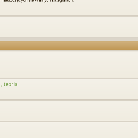
 mieszczęcych się w innych kategoriach.
, teoria