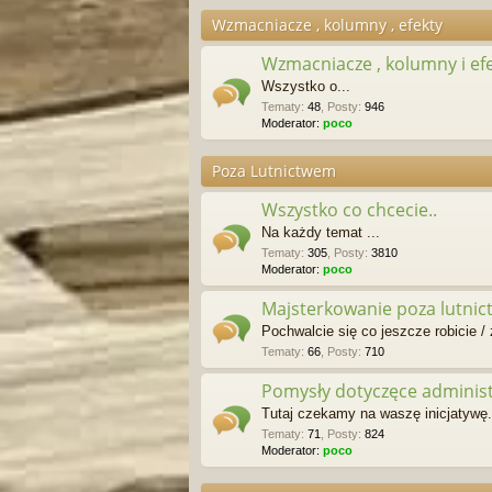
Wzmacniacze , kolumny , efekty
Wzmacniacze , kolumny i ef
Wszystko o...
Tematy
:
48
,
Posty
:
946
Moderator:
poco
Poza Lutnictwem
Wszystko co chcecie..
Na każdy temat ...
Tematy
:
305
,
Posty
:
3810
Moderator:
poco
Majsterkowanie poza lutni
Pochwalcie się co jeszcze robicie / z
Tematy
:
66
,
Posty
:
710
Pomysły dotyczęce administr
Tutaj czekamy na waszę inicjatywę..
Tematy
:
71
,
Posty
:
824
Moderator:
poco