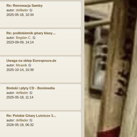
j
i
n
e
Re: Renowacja Samby
o
t
W
autor:
defilader
w
l
y
2025-05-18, 10:34
s
n
ś
z
a
w
y
j
i
p
n
e
Re: podłokietnik gitary klasy…
o
o
t
W
autor:
Bogdan C.
s
w
l
y
2023-09-09, 14:14
t
s
n
ś
z
a
w
y
j
i
p
n
e
Uwaga na sklep Eurospruce.de
o
W
o
t
autor:
Msawik
s
y
w
l
2025-10-14, 10:39
t
ś
s
n
w
z
a
i
y
j
e
p
n
Breloki i płyty CD - Bonimedia
t
o
W
o
autor:
defilader
l
s
y
w
2025-05-18, 11:14
n
t
ś
s
a
w
z
j
i
y
n
e
p
Re: Polskie Gitary Lutnicze 3…
o
t
W
o
autor:
defilader
w
l
y
s
2026-05-18, 06:32
s
n
ś
t
z
a
w