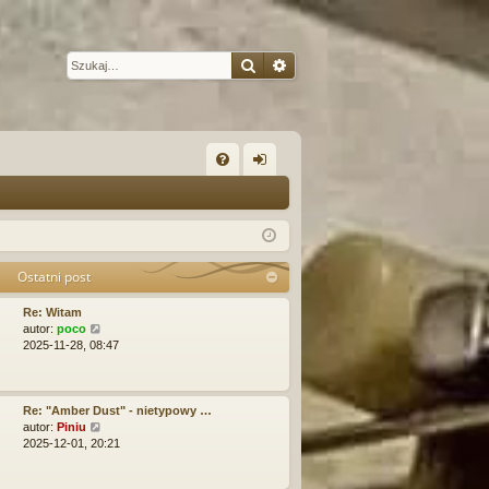
Szukaj
Wyszukiwanie zaawansow
W
FA
al
Q
og
uj
Ostatni post
si
Re: Witam
ę
W
autor:
poco
y
2025-11-28, 08:47
ś
w
i
e
Re: "Amber Dust" - nietypowy …
t
W
autor:
Piniu
l
y
2025-12-01, 20:21
n
ś
a
w