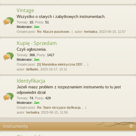
Vintage
Wszystko o starych i zabytkowych instrumentach.
Tematy
:
10
,
Posty
:
51
Moderator:
Jan
Ostatni post:
Re: Klucze puszkowe.
autor:
herbatka
, 2023-06-15, 11:57
Kupię - Sprzedam
Czyli ogłoszenia.
Tematy
:
366
,
Posty
:
1417
Moderator:
Jan
Ostatni post:
[S] Mandolina elektryczna DEF…
autor:
defilader
, 2023-10-17, 15:11
Identyfikacja
Jeżeli masz problem z rozpoznaniem instrumentu to tu jest
odpowiedni dział.
Tematy
:
74
,
Posty
:
429
Moderator:
Jan
Ostatni post:
Re: Stare skrzypce idyfikacja…
autor:
herbatka
, 2023-06-15, 11:50
Instrumenty