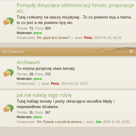
Pomysły dotyczęce administracji forum, propozycje
etc.
Tutaj czekamy na waszę inicjatywę...To co powinno byę a niema ,
to co jest a nie powinno byę etc.
Tematy
:
71
,
Posty
:
824
Moderator:
poco
Ostatni post:
Re: gdzie jest serwer?
autor:
Piniu
, 2024-05-23, 20:24
Archiwum
Archiwum
Tu można przejrzeę stare tematy.
Tematy
:
29
,
Posty
:
272
Moderator:
poco
Ostatni post:
autor:
Piniu
, 2014-02-18, 10:57
Jak nie należy tego robię
Tutaj trafiaję tematy i posty obrazujęce wszelkie błędy i
nieprawidłowe działania.
Tematy
:
11
,
Posty
:
167
Moderator:
poco
Ostatni post:
Re: Pytanie o przekrój drewna
autor:
Jan
, 2023-11-06, 16:51