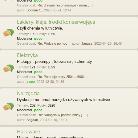
Moderator:
poco
Ostatni post:
Re: drewno rezonansowe - norm…
autor:
Bogdan C.
, 2023-03-21, 12:41
Lakiery, kleje, łrodki konserwujęce
Czyli chemia w lutnictwie.
Tematy
:
199
,
Posty
:
1950
Moderator:
poco
Ostatni post:
Re: Prołba o pomoc
autor:
Janusz
, 2023-04-28, 16:45
Elektryka
Pickupy , preampy , lutowanie , schematy
Tematy
:
121
,
Posty
:
1099
Moderator:
poco
Ostatni post:
Re: Potencjometry 250k a 500k…
autor:
poco
, 2022-12-30, 04:38
Narzędzia
Dyskusje na temat narzędzi używanych w lutnictwie.
Tematy
:
202
,
Posty
:
3220
Moderator:
poco
Ostatni post:
Re: Nacięcia w podstrunnicy j…
autor:
Bogdan
, 2024-01-10, 13:01
Hardware
Mosty , klucze , progi , trussrody etc.