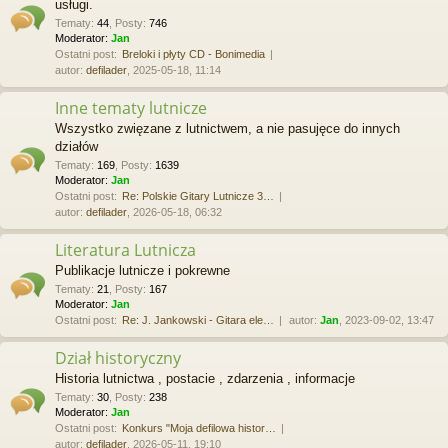
usługi.
Tematy
:
44
,
Posty
:
746
Moderator:
Jan
Ostatni post:
Breloki i płyty CD - Bonimedia
autor:
defilader
, 2025-05-18, 11:14
Inne tematy lutnicze
Wszystko zwięzane z lutnictwem, a nie pasujęce do innych
działów
Tematy
:
169
,
Posty
:
1639
Moderator:
Jan
Ostatni post:
Re: Polskie Gitary Lutnicze 3…
autor:
defilader
, 2026-05-18, 06:32
Literatura Lutnicza
Publikacje lutnicze i pokrewne
Tematy
:
21
,
Posty
:
167
Moderator:
Jan
Ostatni post:
Re: J. Jankowski - Gitara ele…
autor:
Jan
, 2023-09-02, 13:47
Dział historyczny
Historia lutnictwa , postacie , zdarzenia , informacje
Tematy
:
30
,
Posty
:
238
Moderator:
Jan
Ostatni post:
Konkurs "Moja defilowa histor…
autor:
defilader
, 2026-05-11, 19:10