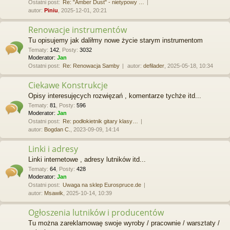
Ostatni post:
Re: "Amber Dust" - nietypowy …
autor:
Piniu
, 2025-12-01, 20:21
Renowacje instrumentów
Tu opisujemy jak daliłmy nowe życie starym instrumentom
Tematy
:
142
,
Posty
:
3032
Moderator:
Jan
Ostatni post:
Re: Renowacja Samby
autor:
defilader
, 2025-05-18, 10:34
Ciekawe Konstrukcje
Opisy interesujęcych rozwięzań , komentarze tychże itd...
Tematy
:
81
,
Posty
:
596
Moderator:
Jan
Ostatni post:
Re: podłokietnik gitary klasy…
autor:
Bogdan C.
, 2023-09-09, 14:14
Linki i adresy
Linki internetowe , adresy lutników itd...
Tematy
:
64
,
Posty
:
428
Moderator:
Jan
Ostatni post:
Uwaga na sklep Eurospruce.de
autor:
Msawik
, 2025-10-14, 10:39
Ogłoszenia lutników i producentów
Tu można zareklamowaę swoje wyroby / pracownie / warsztaty /