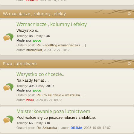
Wzmacniacze , kolumny , efekty
Wzmacniacze , kolumny i efekty
Wszystko o...
Tematy
:
48
,
Posty
:
946
Moderator:
poco
Ostatni post:
Re: Facelifting wzmacniacza r…
autor:
informatkot
, 2023-12-27, 10:53
Poza Lutnictwem
Wszystko co chcecie..
Na każdy temat ...
Tematy
:
305
,
Posty
:
3810
Moderator:
poco
Ostatni post:
Re: Co się dzieje w waszej ka…
autor:
Piniu
, 2024-05-27, 09:33
Majsterkowanie poza lutnictwem
Pochwalcie się co jeszcze robicie / zrobiliłcie.
Tematy
:
66
,
Posty
:
710
Ostatni post:
Re: Szkatułka
autor:
DR4MA
, 2023-10-09, 12:07