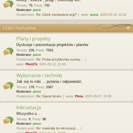
Tematy
:
75
,
Posty
:
730
Moderator:
poco
Ostatni post:
Re: Gdzie zamawiacie prgi?
autor:
poco
, 2023-03-19, 22:01
Część manualna
Plany i projekty
Dyskusje i prezentacje projektów i planów
Tematy
:
239
,
Posty
:
7553
Moderator:
poco
Ostatni post:
Re: Proba przyblizenia surowy…
autor:
PiotrCh
, 2025-09-12, 21:03
Wykonanie i techniki
Jak się to robi ... pytania i odpowiedzi.
Tematy
:
178
,
Posty
:
2067
Moderator:
poco
Ostatni post:
Re: Gięcie forniru
autor:
Piniu
, 2025-09-07, 19:09
Inkrustacja
Wszystko o...
Tematy
:
6
,
Posty
:
96
Moderator:
poco
Ostatni post:
Re: materialy do inkrustacji.…
autor:
PiotrCh
, 2022-01-04, 23:08