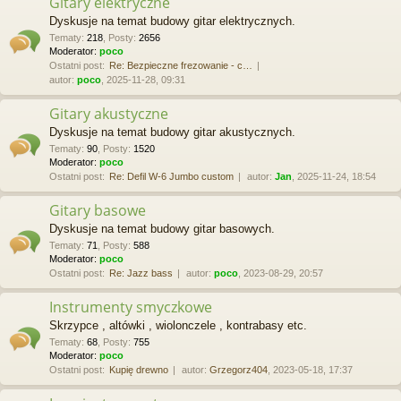
Gitary elektryczne
Dyskusje na temat budowy gitar elektrycznych.
Tematy
:
218
,
Posty
:
2656
Moderator:
poco
Ostatni post:
Re: Bezpieczne frezowanie - c…
autor:
poco
, 2025-11-28, 09:31
Gitary akustyczne
Dyskusje na temat budowy gitar akustycznych.
Tematy
:
90
,
Posty
:
1520
Moderator:
poco
Ostatni post:
Re: Defil W-6 Jumbo custom
autor:
Jan
, 2025-11-24, 18:54
Gitary basowe
Dyskusje na temat budowy gitar basowych.
Tematy
:
71
,
Posty
:
588
Moderator:
poco
Ostatni post:
Re: Jazz bass
autor:
poco
, 2023-08-29, 20:57
Instrumenty smyczkowe
Skrzypce , altówki , wiolonczele , kontrabasy etc.
Tematy
:
68
,
Posty
:
755
Moderator:
poco
Ostatni post:
Kupię drewno
autor:
Grzegorz404
, 2023-05-18, 17:37