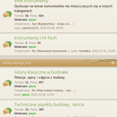
Inne instrumenty
Dyskusje na temat instrumentów nie mieszczęcych się w innych
kategoriach.
Tematy
:
56
,
Posty
:
664
Moderator:
poco
Ostatni post:
Saz długogryfowy - skala i wi…
autor:
piotrek11123
, 2026-03-06, 08:05
Instrumenty i Hi-Tech
Tematy
:
2
,
Posty
:
24
Moderator:
poco
Ostatni post:
Re: Plekowanie instrumentu
autor:
herbatka
, 2022-07-21, 14:34
Gitara klasyczna
Gitary klasyczne w budowie
Relacje ,opisy i zdjęcia z budowy.
Tematy
:
21
,
Posty
:
857
Moderator:
poco
Ostatni post:
Re: Moje kolejne budowy - węt…
autor:
poco
, 2023-11-08, 13:58
Techniczne aspekty budowy , teoria
Tematy
:
22
,
Posty
:
384
Moderator:
poco