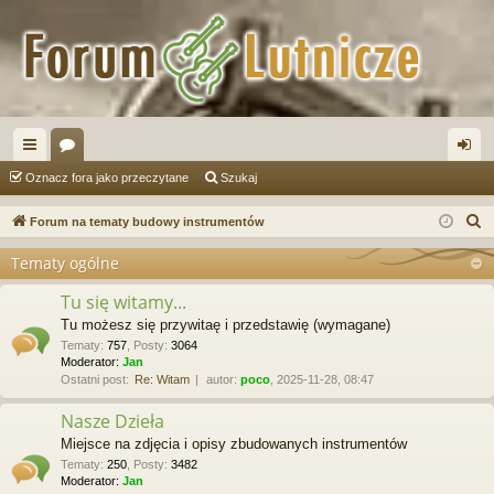
ię
or
al
Oznacz fora jako przeczytane
Szukaj
ce
a
og
S
Forum na tematy budowy instrumentów
j
uj
z
Tematy ogólne
u
…
si
k
Tu się witamy...
ę
a
Tu możesz się przywitaę i przedstawię (wymagane)
j
Tematy
:
757
,
Posty
:
3064
Moderator:
Jan
Ostatni post:
Re: Witam
autor:
poco
, 2025-11-28, 08:47
Nasze Dzieła
Miejsce na zdjęcia i opisy zbudowanych instrumentów
Tematy
:
250
,
Posty
:
3482
Moderator:
Jan