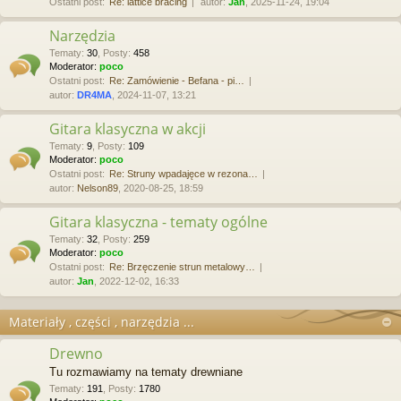
Ostatni post:
Re: lattice bracing
autor:
Jan
, 2025-11-24, 19:04
Narzędzia
Tematy
:
30
,
Posty
:
458
Moderator:
poco
Ostatni post:
Re: Zamówienie - Befana - pi…
autor:
DR4MA
, 2024-11-07, 13:21
Gitara klasyczna w akcji
Tematy
:
9
,
Posty
:
109
Moderator:
poco
Ostatni post:
Re: Struny wpadajęce w rezona…
autor:
Nelson89
, 2020-08-25, 18:59
Gitara klasyczna - tematy ogólne
Tematy
:
32
,
Posty
:
259
Moderator:
poco
Ostatni post:
Re: Brzęczenie strun metalowy…
autor:
Jan
, 2022-12-02, 16:33
Materiały , części , narzędzia ...
Drewno
Tu rozmawiamy na tematy drewniane
Tematy
:
191
,
Posty
:
1780