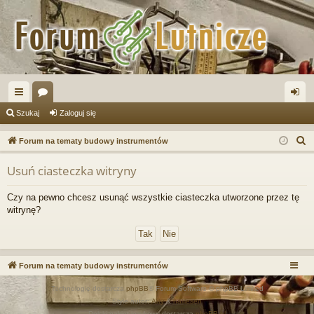
ię
or
al
Szukaj
Zaloguj się
ce
a
og
S
Forum na tematy budowy instrumentów
j
uj
z
Usuń ciasteczka witryny
u
…
si
k
ę
Czy na pewno chcesz usunąć wszystkie ciasteczka utworzone przez tę
a
witrynę?
j
Forum na tematy budowy instrumentów
Technologię dostarcza
phpBB
® Forum Software © phpBB Limited
Style autor:
Arty
&
halilesen
Polski pakiet językowy dostarcza
phpBB.pl