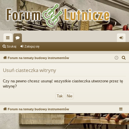
ię
or
al
Szukaj
Zaloguj się
ce
a
og
S
Forum na tematy budowy instrumentów
j
uj
z
Usuń ciasteczka witryny
u
…
si
k
ę
Czy na pewno chcesz usunąć wszystkie ciasteczka utworzone przez tę
a
witrynę?
j
Forum na tematy budowy instrumentów
Technologię dostarcza
phpBB
® Forum Software © phpBB Limited
Style autor:
Arty
&
halilesen
Polski pakiet językowy dostarcza
phpBB.pl