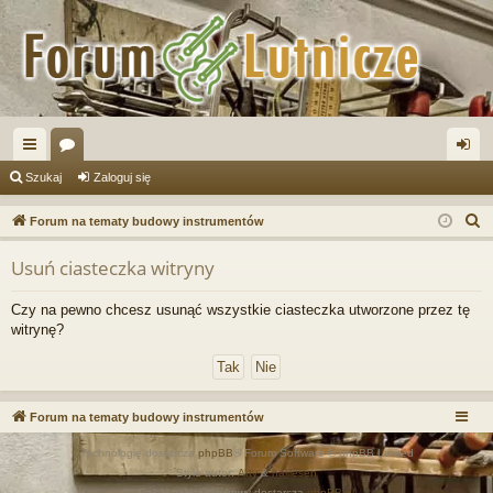
ię
or
al
Szukaj
Zaloguj się
ce
a
og
S
Forum na tematy budowy instrumentów
j
uj
z
Usuń ciasteczka witryny
u
…
si
k
ę
Czy na pewno chcesz usunąć wszystkie ciasteczka utworzone przez tę
a
witrynę?
j
Forum na tematy budowy instrumentów
Technologię dostarcza
phpBB
® Forum Software © phpBB Limited
Style autor:
Arty
&
halilesen
Polski pakiet językowy dostarcza
phpBB.pl