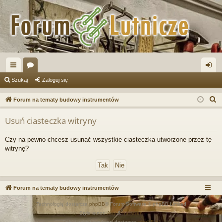
ię
or
al
Szukaj
Zaloguj się
ce
a
og
S
Forum na tematy budowy instrumentów
j
uj
z
Usuń ciasteczka witryny
u
…
si
k
ę
Czy na pewno chcesz usunąć wszystkie ciasteczka utworzone przez tę
a
witrynę?
j
Forum na tematy budowy instrumentów
Technologię dostarcza
phpBB
® Forum Software © phpBB Limited
Style autor:
Arty
&
halilesen
Polski pakiet językowy dostarcza
phpBB.pl