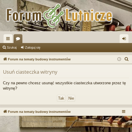
ię
or
al
Szukaj
Zaloguj się
ce
a
og
S
Forum na tematy budowy instrumentów
j
uj
z
Usuń ciasteczka witryny
u
…
si
k
ę
Czy na pewno chcesz usunąć wszystkie ciasteczka utworzone przez tę
a
witrynę?
j
Forum na tematy budowy instrumentów
Technologię dostarcza
phpBB
® Forum Software © phpBB Limited
Style autor:
Arty
&
halilesen
Polski pakiet językowy dostarcza
phpBB.pl