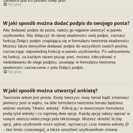
zamieścił pod ich postem nowy post.
Na górę
W jaki sposób można dodać podpis do swojego posta?
Aby dodawać podpis do posta, należy go najpierw utworzyć w panelu
użytkownika. Aby dołączyć do danej wiadomości swój podpis, zaznacz
funkcję
Dołącz podpis
znajdującą się w formularzu tworzenia wiadomości.
Możesz także domyślnie dodawać podpis do wszystkich swoich postów,
zaznaczając odpowiednią funkcję w panelu użytkownika. Po uaktywnieniu
tej funkcji, za każdym razem pisząc post, możesz zdecydować o
niedodawaniu do niego podpisu, usuwając w formularzu tworzenia
wiadomości zaznaczenie z pola
Dołącz podpis
.
Na górę
W jaki sposób można utworzyć ankietę?
Tworzenie ankiet jest proste. Kiedy tworzysz nowy temat bądź zmieniasz
pierwszy post w wątku, na dole formularza tworzenia tematu będziesz
widzieć etykietę “Utwórz ankietę”. Kliknij ją i w otworzonym formularzu
podaj tytuł ankiety i co najmniej dwie opcje. Każdą opcję należy wpisać w
nowym wierszu widocznego pola tekstowego. Możesz określić liczbę
opcji, jakie użytkownik może wybrać, wyznaczyć czas trwania ankiety (0
– bez limitu czasowego), a także umożliwić użytkownikom zmianę