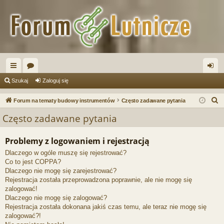
ię
or
al
Szukaj
Zaloguj się
ce
a
og
S
Forum na tematy budowy instrumentów
Często zadawane pytania
j
uj
z
Często zadawane pytania
u
…
si
k
Problemy z logowaniem i rejestracją
ę
a
Dlaczego w ogóle muszę się rejestrować?
j
Co to jest COPPA?
Dlaczego nie mogę się zarejestrować?
Rejestracja została przeprowadzona poprawnie, ale nie mogę się
zalogować!
Dlaczego nie mogę się zalogować?
Rejestracja została dokonana jakiś czas temu, ale teraz nie mogę się
zalogować?!