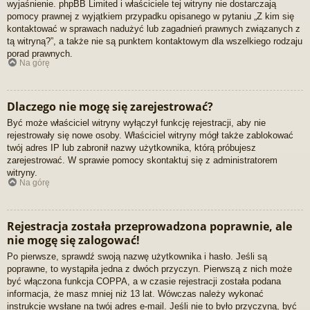
wyjaśnienie. phpBB Limited i właściciele tej witryny nie dostarczają
pomocy prawnej z wyjątkiem przypadku opisanego w pytaniu „Z kim się
kontaktować w sprawach nadużyć lub zagadnień prawnych związanych z
tą witryną?”, a także nie są punktem kontaktowym dla wszelkiego rodzaju
porad prawnych.
Na górę
Dlaczego nie mogę się zarejestrować?
Być może właściciel witryny wyłączył funkcję rejestracji, aby nie
rejestrowały się nowe osoby. Właściciel witryny mógł także zablokować
twój adres IP lub zabronił nazwy użytkownika, którą próbujesz
zarejestrować. W sprawie pomocy skontaktuj się z administratorem
witryny.
Na górę
Rejestracja została przeprowadzona poprawnie, ale
nie mogę się zalogować!
Po pierwsze, sprawdź swoją nazwę użytkownika i hasło. Jeśli są
poprawne, to wystąpiła jedna z dwóch przyczyn. Pierwszą z nich może
być włączona funkcja COPPA, a w czasie rejestracji została podana
informacja, że masz mniej niż 13 lat. Wówczas należy wykonać
instrukcje wysłane na twój adres e-mail. Jeśli nie to było przyczyną, być