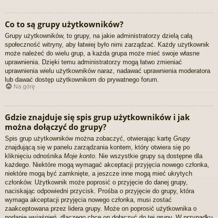
Co to są grupy użytkowników?
Grupy użytkowników, to grupy, na jakie administratorzy dzielą całą
społeczność witryny, aby łatwiej było nimi zarządzać. Każdy użytkownik
może należeć do wielu grup, a każda grupa może mieć swoje własne
uprawnienia. Dzięki temu administratorzy mogą łatwo zmieniać
uprawnienia wielu użytkowników naraz, nadawać uprawnienia moderatora
lub dawać dostęp użytkownikom do prywatnego forum.
Na górę
Gdzie znajduje się spis grup użytkowników i jak
można dołączyć do grupy?
Spis grup użytkowników można zobaczyć, otwierając kartę
Grupy
znajdującą się w panelu zarządzania kontem, który otwiera się po
kliknięciu odnośnika
Moje konto
. Nie wszystkie grupy są dostępne dla
każdego. Niektóre mogą wymagać akceptacji przyjęcia nowego członka,
niektóre mogą być zamknięte, a jeszcze inne mogą mieć ukrytych
członków. Użytkownik może poprosić o przyjęcie do danej grupy,
naciskając odpowiedni przycisk. Prośba o przyjęcie do grupy, która
wymaga akceptacji przyjęcia nowego członka, musi zostać
zaakceptowana przez lidera grupy. Może on poprosić użytkownika o
podanie wyjaśnień, dlaczego chce on dołączyć do tej grupy. W przypadku