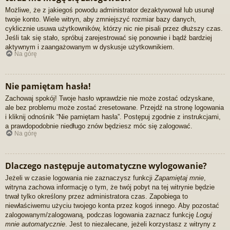
Możliwe, że z jakiegoś powodu administrator dezaktywował lub usunął
twoje konto. Wiele witryn, aby zmniejszyć rozmiar bazy danych,
cyklicznie usuwa użytkowników, którzy nic nie pisali przez dłuższy czas.
Jeśli tak się stało, spróbuj zarejestrować się ponownie i bądź bardziej
aktywnym i zaangażowanym w dyskusje użytkownikiem.
Na górę
Nie pamiętam hasła!
Zachowaj spokój! Twoje hasło wprawdzie nie może zostać odzyskane,
ale bez problemu może zostać zresetowane. Przejdź na stronę logowania
i kliknij odnośnik “Nie pamiętam hasła”. Postępuj zgodnie z instrukcjami,
a prawdopodobnie niedługo znów będziesz móc się zalogować.
Na górę
Dlaczego następuje automatyczne wylogowanie?
Jeżeli w czasie logowania nie zaznaczysz funkcji
Zapamiętaj mnie
,
witryna zachowa informację o tym, że twój pobyt na tej witrynie będzie
trwał tylko określony przez administratora czas. Zapobiega to
niewłaściwemu użyciu twojego konta przez kogoś innego. Aby pozostać
zalogowanym/zalogowaną, podczas logowania zaznacz funkcję
Loguj
mnie automatycznie
. Jest to niezalecane, jeżeli korzystasz z witryny z