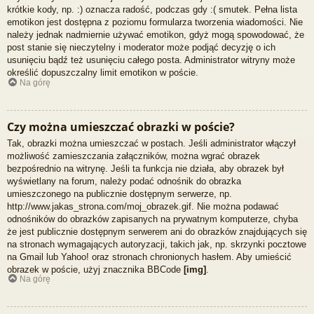
krótkie kody, np. :) oznacza radość, podczas gdy :( smutek. Pełna lista
emotikon jest dostępna z poziomu formularza tworzenia wiadomości. Nie
należy jednak nadmiernie używać emotikon, gdyż mogą spowodować, że
post stanie się nieczytelny i moderator może podjąć decyzję o ich
usunięciu bądź też usunięciu całego posta. Administrator witryny może
określić dopuszczalny limit emotikon w poście.
Na górę
Czy można umieszczać obrazki w poście?
Tak, obrazki można umieszczać w postach. Jeśli administrator włączył
możliwość zamieszczania załączników, można wgrać obrazek
bezpośrednio na witrynę. Jeśli ta funkcja nie działa, aby obrazek był
wyświetlany na forum, należy podać odnośnik do obrazka
umieszczonego na publicznie dostępnym serwerze, np.
http://www.jakas_strona.com/moj_obrazek.gif. Nie można podawać
odnośników do obrazków zapisanych na prywatnym komputerze, chyba
że jest publicznie dostępnym serwerem ani do obrazków znajdujących się
na stronach wymagających autoryzacji, takich jak, np. skrzynki pocztowe
na Gmail lub Yahoo! oraz stronach chronionych hasłem. Aby umieścić
obrazek w poście, użyj znacznika BBCode
[img]
.
Na górę