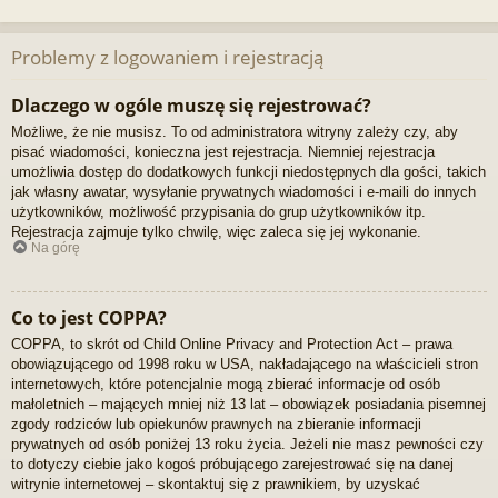
Problemy z logowaniem i rejestracją
Dlaczego w ogóle muszę się rejestrować?
Możliwe, że nie musisz. To od administratora witryny zależy czy, aby
pisać wiadomości, konieczna jest rejestracja. Niemniej rejestracja
umożliwia dostęp do dodatkowych funkcji niedostępnych dla gości, takich
jak własny awatar, wysyłanie prywatnych wiadomości i e-maili do innych
użytkowników, możliwość przypisania do grup użytkowników itp.
Rejestracja zajmuje tylko chwilę, więc zaleca się jej wykonanie.
Na górę
Co to jest COPPA?
COPPA, to skrót od Child Online Privacy and Protection Act – prawa
obowiązującego od 1998 roku w USA, nakładającego na właścicieli stron
internetowych, które potencjalnie mogą zbierać informacje od osób
małoletnich – mających mniej niż 13 lat – obowiązek posiadania pisemnej
zgody rodziców lub opiekunów prawnych na zbieranie informacji
prywatnych od osób poniżej 13 roku życia. Jeżeli nie masz pewności czy
to dotyczy ciebie jako kogoś próbującego zarejestrować się na danej
witrynie internetowej – skontaktuj się z prawnikiem, by uzyskać