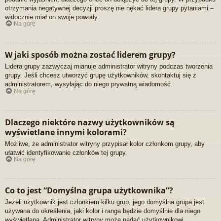
otrzymania negatywnej decyzji proszę nie nękać lidera grupy pytaniami –
widocznie miał on swoje powody.
Na górę
W jaki sposób można zostać liderem grupy?
Lidera grupy zazwyczaj mianuje administrator witryny podczas tworzenia
grupy. Jeśli chcesz utworzyć grupę użytkowników, skontaktuj się z
administratorem, wysyłając do niego prywatną wiadomość.
Na górę
Dlaczego niektóre nazwy użytkowników są
wyświetlane innymi kolorami?
Możliwe, że administrator witryny przypisał kolor członkom grupy, aby
ułatwić identyfikowanie członków tej grupy.
Na górę
Co to jest “Domyślna grupa użytkownika”?
Jeżeli użytkownik jest członkiem kilku grup, jego domyślna grupa jest
używana do określenia, jaki kolor i ranga będzie domyślnie dla niego
wyświetlana. Administrator witryny może nadać użytkownikowi