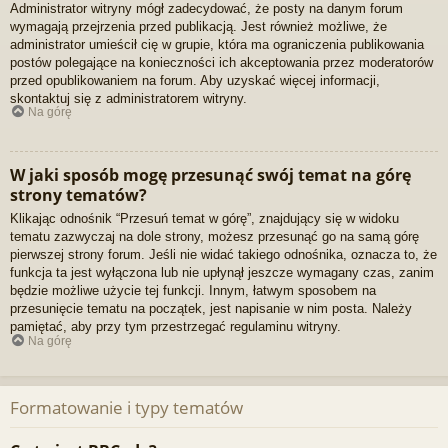
Administrator witryny mógł zadecydować, że posty na danym forum
wymagają przejrzenia przed publikacją. Jest również możliwe, że
administrator umieścił cię w grupie, która ma ograniczenia publikowania
postów polegające na konieczności ich akceptowania przez moderatorów
przed opublikowaniem na forum. Aby uzyskać więcej informacji,
skontaktuj się z administratorem witryny.
Na górę
W jaki sposób mogę przesunąć swój temat na górę
strony tematów?
Klikając odnośnik “Przesuń temat w górę”, znajdujący się w widoku
tematu zazwyczaj na dole strony, możesz przesunąć go na samą górę
pierwszej strony forum. Jeśli nie widać takiego odnośnika, oznacza to, że
funkcja ta jest wyłączona lub nie upłynął jeszcze wymagany czas, zanim
będzie możliwe użycie tej funkcji. Innym, łatwym sposobem na
przesunięcie tematu na początek, jest napisanie w nim posta. Należy
pamiętać, aby przy tym przestrzegać regulaminu witryny.
Na górę
Formatowanie i typy tematów