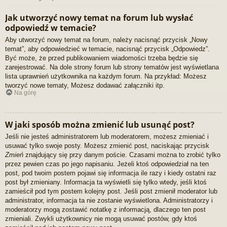
Jak utworzyć nowy temat na forum lub wysłać
odpowiedź w temacie?
Aby utworzyć nowy temat na forum, należy nacisnąć przycisk „Nowy
temat”, aby odpowiedzieć w temacie, nacisnąć przycisk „Odpowiedz”.
Być może, że przed publikowaniem wiadomości trzeba będzie się
zarejestrować. Na dole strony forum lub strony tematów jest wyświetlana
lista uprawnień użytkownika na każdym forum. Na przykład: Możesz
tworzyć nowe tematy, Możesz dodawać załączniki itp.
Na górę
W jaki sposób można zmienić lub usunąć post?
Jeśli nie jesteś administratorem lub moderatorem, możesz zmieniać i
usuwać tylko swoje posty. Możesz zmienić post, naciskając przycisk
Zmień
znajdujący się przy danym poście. Czasami można to zrobić tylko
przez pewien czas po jego napisaniu. Jeżeli ktoś odpowiedział na ten
post, pod twoim postem pojawi się informacja ile razy i kiedy ostatni raz
post był zmieniany. Informacja ta wyświetli się tylko wtedy, jeśli ktoś
zamieścił pod tym postem kolejny post. Jeśli post zmienił moderator lub
administrator, informacja ta nie zostanie wyświetlona. Administratorzy i
moderatorzy mogą zostawić notatkę z informacją, dlaczego ten post
zmieniali. Zwykli użytkownicy nie mogą usuwać postów, gdy ktoś