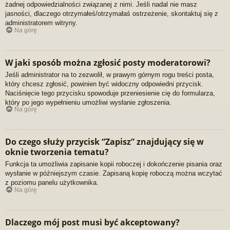
żadnej odpowiedzialności związanej z nimi. Jeśli nadal nie masz
jasności, dlaczego otrzymałeś/otrzymałaś ostrzeżenie, skontaktuj się z
administratorem witryny.
Na górę
W jaki sposób można zgłosić posty moderatorowi?
Jeśli administrator na to zezwolił, w prawym górnym rogu treści posta,
który chcesz zgłosić, powinien być widoczny odpowiedni przycisk.
Naciśnięcie tego przycisku spowoduje przeniesienie cię do formularza,
który po jego wypełnieniu umożliwi wysłanie zgłoszenia.
Na górę
Do czego służy przycisk “Zapisz” znajdujący się w
oknie tworzenia tematu?
Funkcja ta umożliwia zapisanie kopii roboczej i dokończenie pisania oraz
wysłanie w późniejszym czasie. Zapisaną kopię roboczą można wczytać
z poziomu panelu użytkownika.
Na górę
Dlaczego mój post musi być akceptowany?