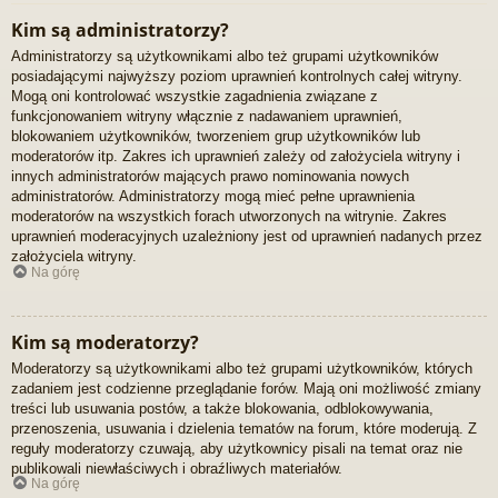
Kim są administratorzy?
Administratorzy są użytkownikami albo też grupami użytkowników
posiadającymi najwyższy poziom uprawnień kontrolnych całej witryny.
Mogą oni kontrolować wszystkie zagadnienia związane z
funkcjonowaniem witryny włącznie z nadawaniem uprawnień,
blokowaniem użytkowników, tworzeniem grup użytkowników lub
moderatorów itp. Zakres ich uprawnień zależy od założyciela witryny i
innych administratorów mających prawo nominowania nowych
administratorów. Administratorzy mogą mieć pełne uprawnienia
moderatorów na wszystkich forach utworzonych na witrynie. Zakres
uprawnień moderacyjnych uzależniony jest od uprawnień nadanych przez
założyciela witryny.
Na górę
Kim są moderatorzy?
Moderatorzy są użytkownikami albo też grupami użytkowników, których
zadaniem jest codzienne przeglądanie forów. Mają oni możliwość zmiany
treści lub usuwania postów, a także blokowania, odblokowywania,
przenoszenia, usuwania i dzielenia tematów na forum, które moderują. Z
reguły moderatorzy czuwają, aby użytkownicy pisali na temat oraz nie
publikowali niewłaściwych i obraźliwych materiałów.
Na górę