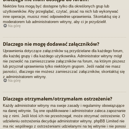
Niektóre fora mogą być dostępne tylko dla określonych grup lub
użytkowników. Aby przeglądać, czytać, pisać na nich lub wykonywać
inne operacje, musisz mieć odpowiednie uprawnienia. Skontaktuj się z
moderatorem lub administratorem witryny, aby ci je przydzielił.
Na górę
Dlaczego nie mogę dodawać załączników?
Uprawnienia dotyczące załączników są przydzielane dla każdego forum,
dla każdej grupy i dla każdego użytkownika. Administrator witryny mógł
nie zezwolić na zamieszczanie załączników na forum, na którym piszesz
lub przyznał uprawnienia tylko niektórym grupom. Jeśli nadal nie masz
jasności, dlaczego nie możesz zamieszczać załączników, skontaktuj się
z administratorem witryny.
Na górę
Dlaczego otrzymałem/otrzymałam ostrzeżenie?
Każdy administrator witryny ma swoje zasady i regulaminy obowiązujące
na danej witrynie. Są one opublikowane i administrator zaleca zapoznanie
się z nimi. Jeśli ktoś ich nie przestrzegał, może otrzymać ostrzeżenie. O
udzieleniu ostrzeżenia decyduje administrator witryny. phpBB Limited nie
ma nic wspólnego z ostrzeżeniami udzielanymi na tej witrynie i nie ponosi