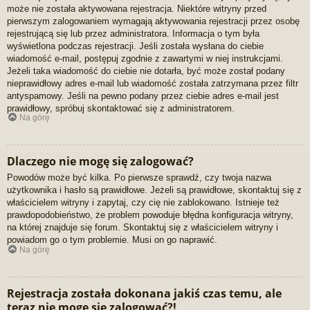
może nie została aktywowana rejestracja. Niektóre witryny przed
pierwszym zalogowaniem wymagają aktywowania rejestracji przez osobę
rejestrującą się lub przez administratora. Informacja o tym była
wyświetlona podczas rejestracji. Jeśli została wysłana do ciebie
wiadomość e-mail, postępuj zgodnie z zawartymi w niej instrukcjami.
Jeżeli taka wiadomość do ciebie nie dotarła, być może został podany
nieprawidłowy adres e-mail lub wiadomość została zatrzymana przez filtr
antyspamowy. Jeśli na pewno podany przez ciebie adres e-mail jest
prawidłowy, spróbuj skontaktować się z administratorem.
Na górę
Dlaczego nie mogę się zalogować?
Powodów może być kilka. Po pierwsze sprawdź, czy twoja nazwa
użytkownika i hasło są prawidłowe. Jeżeli są prawidłowe, skontaktuj się z
właścicielem witryny i zapytaj, czy cię nie zablokowano. Istnieje też
prawdopodobieństwo, że problem powoduje błędna konfiguracja witryny,
na której znajduje się forum. Skontaktuj się z właścicielem witryny i
powiadom go o tym problemie. Musi on go naprawić.
Na górę
Rejestracja została dokonana jakiś czas temu, ale
teraz nie mogę się zalogować?!