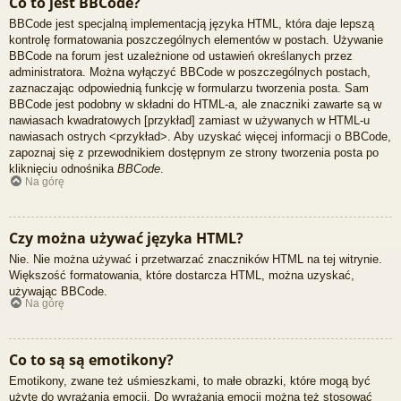
Co to jest BBCode?
BBCode jest specjalną implementacją języka HTML, która daje lepszą
kontrolę formatowania poszczególnych elementów w postach. Używanie
BBCode na forum jest uzależnione od ustawień określanych przez
administratora. Można wyłączyć BBCode w poszczególnych postach,
zaznaczając odpowiednią funkcję w formularzu tworzenia posta. Sam
BBCode jest podobny w składni do HTML-a, ale znaczniki zawarte są w
nawiasach kwadratowych [przykład] zamiast w używanych w HTML-u
nawiasach ostrych <przykład>. Aby uzyskać więcej informacji o BBCode,
zapoznaj się z przewodnikiem dostępnym ze strony tworzenia posta po
kliknięciu odnośnika
BBCode
.
Na górę
Czy można używać języka HTML?
Nie. Nie można używać i przetwarzać znaczników HTML na tej witrynie.
Większość formatowania, które dostarcza HTML, można uzyskać,
używając BBCode.
Na górę
Co to są są emotikony?
Emotikony, zwane też uśmieszkami, to małe obrazki, które mogą być
użyte do wyrażania emocji. Do wyrażania emocji można też stosować