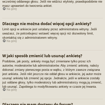
wcześniej oddanego głosu. Jeśli nie widzisz etykiety, prawdopodobnie nie
masz uprawnień do tworzenia ankiet.
Na górę
Dlaczego nie można dodać więcej opcji ankiety?
Limit opcji w ankiecie jest ustalany przez administratora witryny. Jeśli
uważasz, że potrzebujesz wstawić więcej opcji niż dozwolony limit,
skontaktuj się z administratorem witryny.
Na górę
W jaki sposób zmienić lub usunąć ankietę?
Podobnie, jak posty, ankiety mogą być zmieniane tylko przez ich
autorów, moderatorów lub administratorów. Aby zmienić ankietę, należy
dokonać zmiany pierwszego posta w wątku, z którym zawsze związana
jest ankieta. Jeśli nikt jeszcze nie oddał głosu w ankiecie, jej autor może
usunąć ankietę lub zmienić jej opcje. Jednakże, jeśli w ankiecie zostały
już oddane głosy, tylko moderatorzy lub administratorzy mogą ją zmienić,
lub usunąć. Zapobiega to modyfikowaniu ankiety w czasie jej trwania.
Na górę
Dlaczego nie mam dostępu do forum?