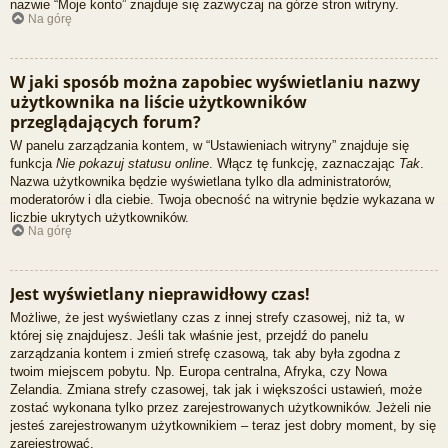
nazwie “Moje konto” znajduje się zazwyczaj na górze stron witryny.
Na górę
W jaki sposób można zapobiec wyświetlaniu nazwy
użytkownika na liście użytkowników
przeglądających forum?
W panelu zarządzania kontem, w “Ustawieniach witryny” znajduje się
funkcja
Nie pokazuj statusu online
. Włącz tę funkcję, zaznaczając
Tak
.
Nazwa użytkownika będzie wyświetlana tylko dla administratorów,
moderatorów i dla ciebie. Twoja obecność na witrynie będzie wykazana w
liczbie ukrytych użytkowników.
Na górę
Jest wyświetlany nieprawidłowy czas!
Możliwe, że jest wyświetlany czas z innej strefy czasowej, niż ta, w
której się znajdujesz. Jeśli tak właśnie jest, przejdź do panelu
zarządzania kontem i zmień strefę czasową, tak aby była zgodna z
twoim miejscem pobytu. Np. Europa centralna, Afryka, czy Nowa
Zelandia. Zmiana strefy czasowej, tak jak i większości ustawień, może
zostać wykonana tylko przez zarejestrowanych użytkowników. Jeżeli nie
jesteś zarejestrowanym użytkownikiem – teraz jest dobry moment, by się
zarejestrować.